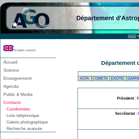
Département d'Astro
AGO
English version
Accueil
Département 
Science
Enseignement
ASTA
COMETA
EXOTIC
GAPH
Agenda
Public & Media
Président
: 
Contacts
Coordonnées
Secrétariat
:
Liste téléphonique
Galerie photographique
Recherche avancée