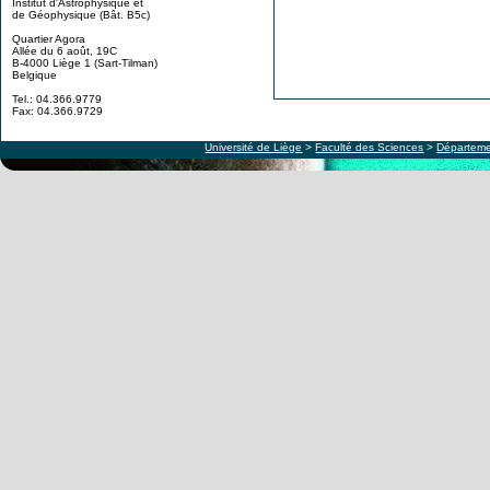
Institut d'Astrophysique et
de Géophysique (Bât. B5c)
Quartier Agora
Allée du 6 août, 19C
B-4000 Liège 1 (Sart-Tilman)
Belgique
Tel.: 04.366.9779
Fax: 04.366.9729
Université de Liège
>
Faculté des Sciences
>
Départeme