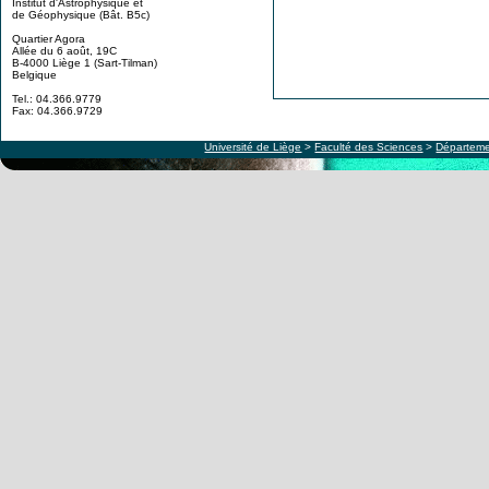
Institut d'Astrophysique et
de Géophysique (Bât. B5c)
Quartier Agora
Allée du 6 août, 19C
B-4000 Liège 1 (Sart-Tilman)
Belgique
Tel.: 04.366.9779
Fax: 04.366.9729
Université de Liège
>
Faculté des Sciences
>
Départeme