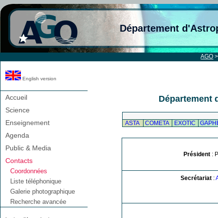
Département d'Astro
AGO
English version
Accueil
Département 
Science
Enseignement
ASTA
COMETA
EXOTIC
GAPH
Agenda
Public & Media
Président
: 
Contacts
Coordonnées
Secrétariat
:
Liste téléphonique
Galerie photographique
Recherche avancée