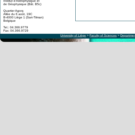
Institut d'Astrophysique et
de Géophysique (Bât. B5c)
Quartier Agora
Allée du 6 août, 19C
B-4000 Liège 1 (Sart-Tilman)
Belgique
Tel.: 04.366.9779
Fax: 04.366.9729
University of Liège
>
Faculty of Sciences
>
Departmen