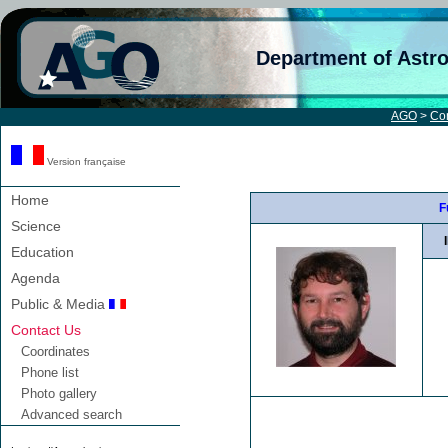
Department of Astr
AGO
>
Con
Version française
Home
F
Science
Education
Agenda
Public & Media
Contact Us
Coordinates
Phone list
Photo gallery
Advanced search