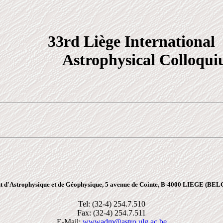
33rd Liège International
Astrophysical Colloqu
tut d'Astrophysique et de Géophysique, 5 avenue de Cointe, B-4000 LIEGE (BE
Tel: (32-4) 254.7.510
Fax: (32-4) 254.7.511
E-Mail:
wwwadm@astro.ulg.ac.be