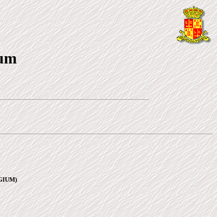
ium
LGIUM)