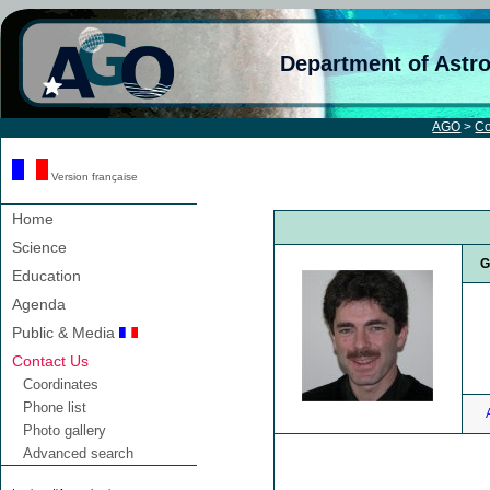
Department of Astr
AGO
>
Co
Version française
Home
Science
Education
Agenda
Public & Media
Contact Us
Coordinates
Phone list
Photo gallery
Advanced search