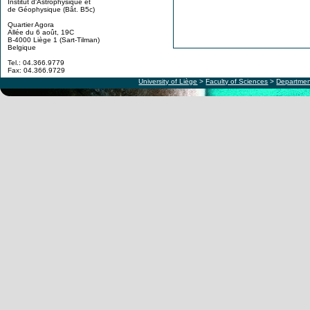
Institut d'Astrophysique et
de Géophysique (Bât. B5c)
Quartier Agora
Allée du 6 août, 19C
B-4000 Liège 1 (Sart-Tilman)
Belgique
Tel.: 04.366.9779
Fax: 04.366.9729
University of Liège
>
Faculty of Sciences
>
Departmen