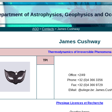
epartment of Astrophysics, Geophysics and O
AGO
>
Contacts
> James Cushway
James Cushway
Thermodynamics of Irreversible Phenomena
TPI
Office:
+2/49
Phone:
+32 (0)4 366 3356
Fax:
+32 (0)4 366 9729
EMail:
@uliege.be
: James.Cus
Physique Licences et Recherche