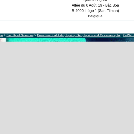
Quartier Agora
Allée du 6 Août, 19 - Bât. B5a
B-4000 Liège 1 (Sart-Tilman)
Belgique
ège
>
Faculty of Sciences
>
Department of Astrophysics, Geophysics and Oceanography
:
CoWeb