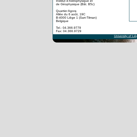
Institut d'Astrophysique et
de Géophysique (Bât. B5c)
Quartier Agora
Allée du 6 août, 19C
B-4000 Liège 1 (Sart-Tilman)
Belgique
Tel.: 04.366.9779
Fax: 04.366.9729
University of Li