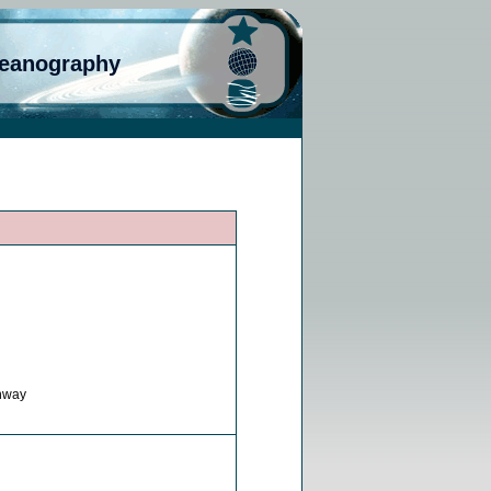
ceanography
hway