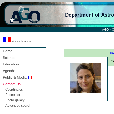
Department of Astr
AGO
>
C
Version française
Home
EX
Science
E
Education
Agenda
Public & Media
Contact Us
Coordinates
Phone list
Photo gallery
Advanced search