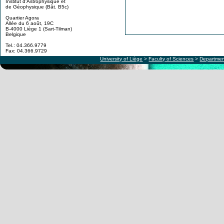
Institut d'Astrophysique et
de Géophysique (Bât. B5c)
Quartier Agora
Allée du 6 août, 19C
B-4000 Liège 1 (Sart-Tilman)
Belgique
Tel.: 04.366.9779
Fax: 04.366.9729
University of Liège
>
Faculty of Sciences
>
Departmen