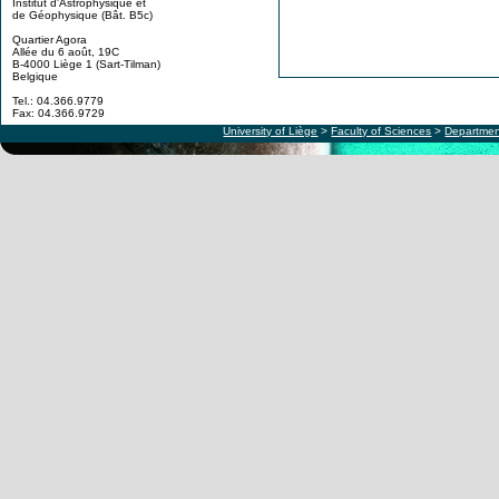
Institut d'Astrophysique et
de Géophysique (Bât. B5c)
Quartier Agora
Allée du 6 août, 19C
B-4000 Liège 1 (Sart-Tilman)
Belgique
Tel.: 04.366.9779
Fax: 04.366.9729
University of Liège
>
Faculty of Sciences
>
Departmen