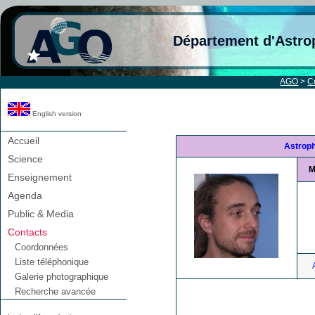
Département d'Astro
AGO
>
C
English version
Accueil
Astroph
Science
M
Enseignement
Agenda
Public & Media
Contacts
Coordonnées
Liste téléphonique
Galerie photographique
Recherche avancée