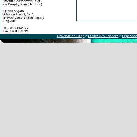
Institut d'Astrophysique et
de Géophysique (Bât. B5c)
Quartier Agora
Allée du 6 août, 19C
B-4000 Liège 1 (Sart-Tilman)
Belgique
Tel.: 04.366.9779
Fax: 04.366.9729
Université de Liège
>
Faculté des Sciences
>
Départeme