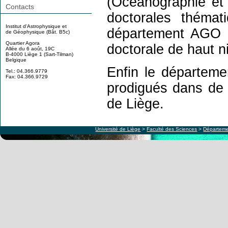
(Océanographie et 
Contacts
doctorales théma
Institut d'Astrophysique et
département AGO pa
de Géophysique (Bât. B5c)
Quartier Agora
doctorale de haut n
Allée du 6 août, 19C
B-4000 Liège 1 (Sart-Tilman)
Belgique
Enfin le départeme
Tel.: 04.366.9779
Fax: 04.366.9729
prodigués dans de m
de Liège.
Université de Liège
>
Faculté des Sciences
>
Départeme