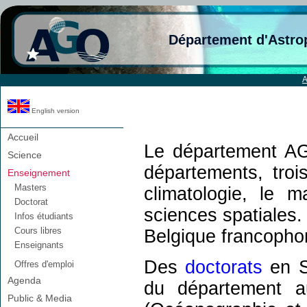
Département d'Astro
English version
Accueil
Le département AG
Science
départements, tro
Enseignement
Masters
climatologie, le 
Doctorat
sciences spatiales
Infos étudiants
Cours libres
Belgique francopho
Enseignants
Des
doctorats
en S
Offres d'emploi
Agenda
du département a
Public & Media