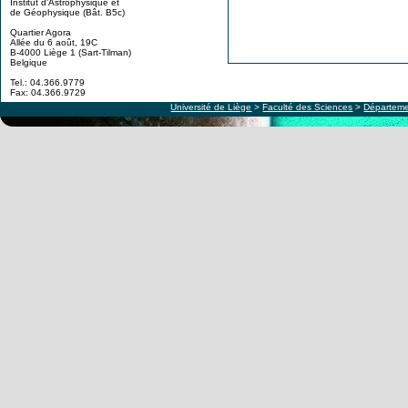
Institut d'Astrophysique et
de Géophysique (Bât. B5c)
Quartier Agora
Allée du 6 août, 19C
B-4000 Liège 1 (Sart-Tilman)
Belgique
Tel.: 04.366.9779
Fax: 04.366.9729
Université de Liège
>
Faculté des Sciences
>
Départeme