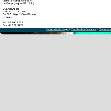
Institut d'Astrophysique et
de Géophysique (Bât. B5c)
Quartier Agora
Allée du 6 août, 19C
B-4000 Liège 1 (Sart-Tilman)
Belgique
Tel.: 04.366.9779
Fax: 04.366.9729
Université de Liège
>
Faculté des Sciences
>
Départeme