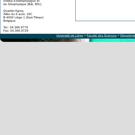
Institut d'Astrophysique et
de Géophysique (Bât. B5c)
Quartier Agora
Allée du 6 août, 19C
B-4000 Liège 1 (Sart-Tilman)
Belgique
Tel.: 04.366.9779
Fax: 04.366.9729
Université de Liège
>
Faculté des Sciences
>
Départeme