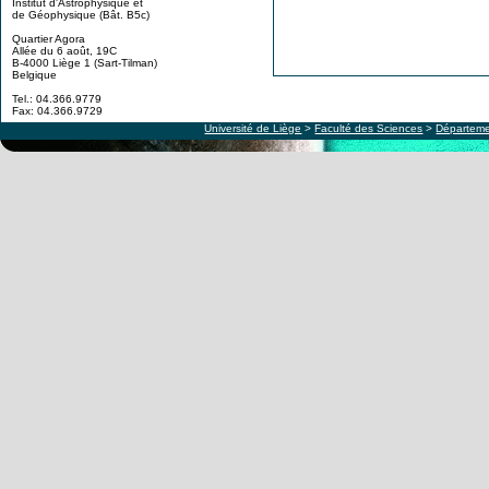
Institut d'Astrophysique et
de Géophysique (Bât. B5c)
Quartier Agora
Allée du 6 août, 19C
B-4000 Liège 1 (Sart-Tilman)
Belgique
Tel.: 04.366.9779
Fax: 04.366.9729
Université de Liège
>
Faculté des Sciences
>
Départeme