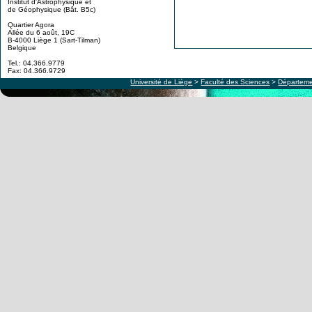
Institut d'Astrophysique et
de Géophysique (Bât. B5c)
Quartier Agora
Allée du 6 août, 19C
B-4000 Liège 1 (Sart-Tilman)
Belgique
Tel.: 04.366.9779
Fax: 04.366.9729
Université de Liège
>
Faculté des Sciences
>
Départeme