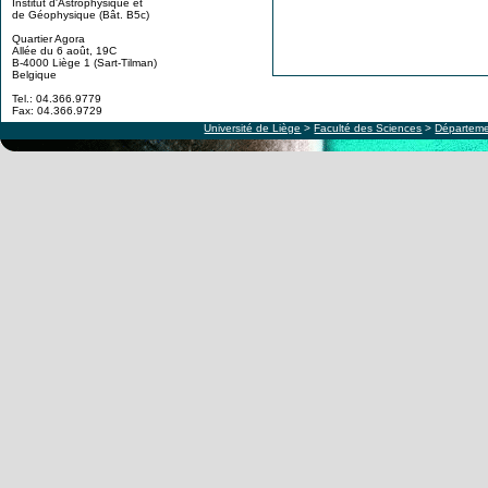
Institut d'Astrophysique et
de Géophysique (Bât. B5c)
Quartier Agora
Allée du 6 août, 19C
B-4000 Liège 1 (Sart-Tilman)
Belgique
Tel.: 04.366.9779
Fax: 04.366.9729
Université de Liège
>
Faculté des Sciences
>
Départeme