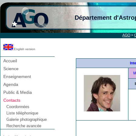
Département d'Astro
AGO
>
C
English version
Accueil
Int
Science
Enseignement
Agenda
Public & Media
Contacts
Coordonnées
Liste téléphonique
Galerie photographique
Recherche avancée