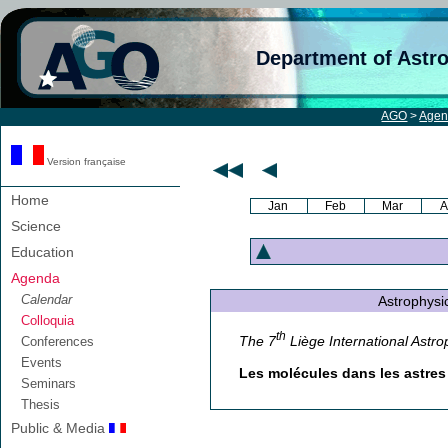
Department of Astr
AGO
>
Age
Version française
Home
Jan
Feb
Mar
A
Science
Education
Agenda
Calendar
Astrophysica
Colloquia
th
The 7
Liège International Astro
Conferences
Events
Les molécules dans les astres
Seminars
Thesis
Public & Media