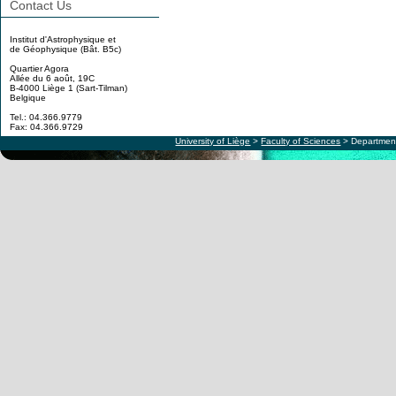
Contact Us
Institut d'Astrophysique et
de Géophysique (Bât. B5c)
Quartier Agora
Allée du 6 août, 19C
B-4000 Liège 1 (Sart-Tilman)
Belgique
Tel.: 04.366.9779
Fax: 04.366.9729
University of Liège
>
Faculty of Sciences
> Department