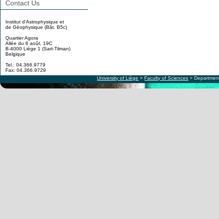
Contact Us
Institut d'Astrophysique et
de Géophysique (Bât. B5c)
Quartier Agora
Allée du 6 août, 19C
B-4000 Liège 1 (Sart-Tilman)
Belgique
Tel.: 04.366.9779
Fax: 04.366.9729
University of Liège
>
Faculty of Sciences
> Department