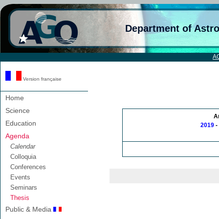
Department of Astr
A
Version française
Home
Science
A
Education
2019
-
Agenda
Calendar
Colloquia
Conferences
Events
Seminars
Thesis
Public & Media