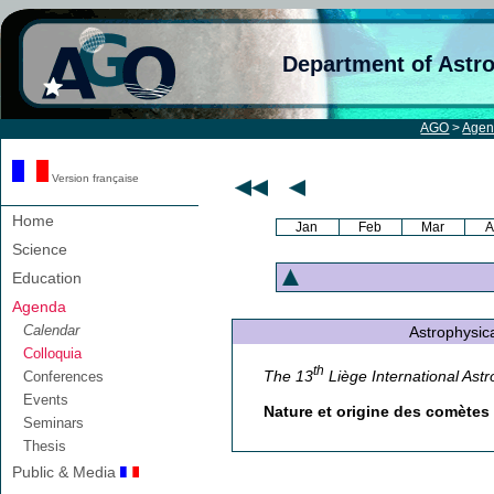
Department of Astr
AGO
>
Age
Version française
Home
Jan
Feb
Mar
A
Science
Education
Agenda
Calendar
Astrophysica
Colloquia
th
The 13
Liège International Ast
Conferences
Events
Nature et origine des comètes
Seminars
Thesis
Public & Media