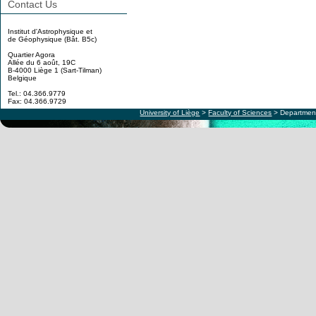
Contact Us
Institut d'Astrophysique et
de Géophysique (Bât. B5c)
Quartier Agora
Allée du 6 août, 19C
B-4000 Liège 1 (Sart-Tilman)
Belgique
Tel.: 04.366.9779
Fax: 04.366.9729
University of Liège
>
Faculty of Sciences
> Department