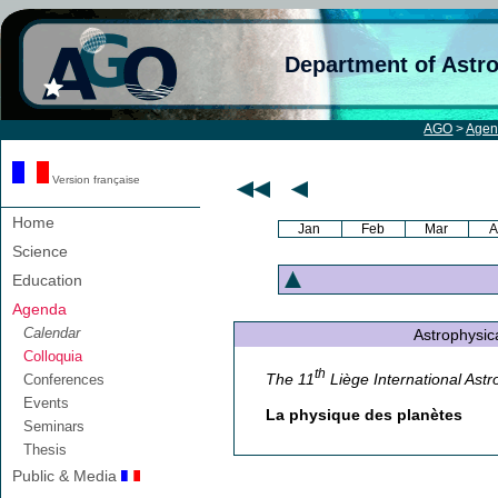
Department of Astr
AGO
>
Age
Version française
Home
Jan
Feb
Mar
A
Science
Education
Agenda
Calendar
Astrophysica
Colloquia
th
The 11
Liège International Astr
Conferences
Events
La physique des planètes
Seminars
Thesis
Public & Media