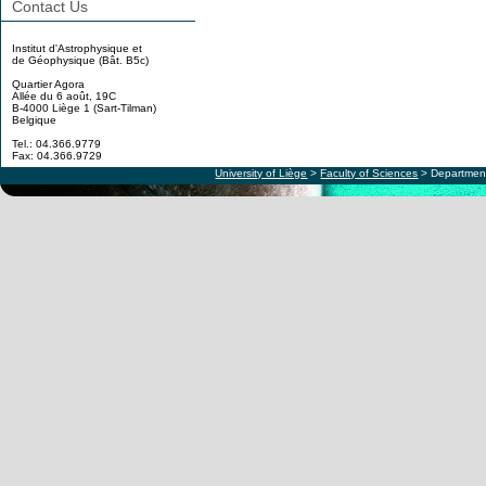
Contact Us
Institut d'Astrophysique et
de Géophysique (Bât. B5c)
Quartier Agora
Allée du 6 août, 19C
B-4000 Liège 1 (Sart-Tilman)
Belgique
Tel.: 04.366.9779
Fax: 04.366.9729
University of Liège
>
Faculty of Sciences
> Department