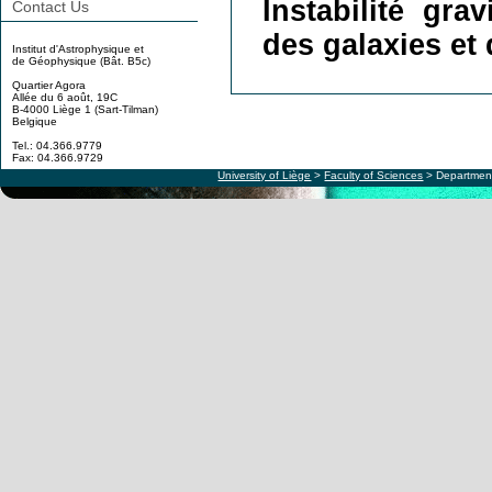
Instabilité gra
Contact Us
des galaxies et 
Institut d'Astrophysique et
de Géophysique (Bât. B5c)
Quartier Agora
Allée du 6 août, 19C
B-4000 Liège 1 (Sart-Tilman)
Belgique
Tel.: 04.366.9779
Fax: 04.366.9729
University of Liège
>
Faculty of Sciences
> Department