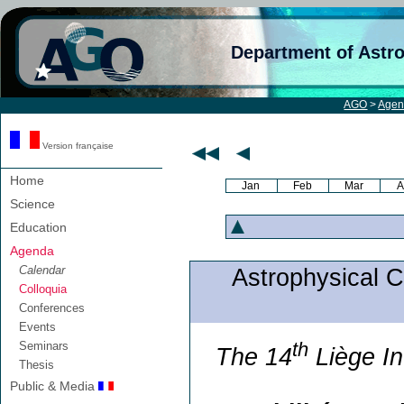
Department of Astr
AGO
>
Age
Version française
Home
Jan
Feb
Mar
A
Science
Education
Agenda
Calendar
Astrophysical Co
Colloquia
Conferences
Events
th
Seminars
The 14
Liège In
Thesis
Public & Media