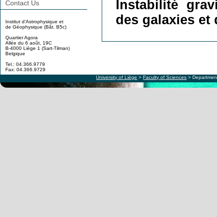
Instabilité gra
Contact Us
des galaxies et 
Institut d'Astrophysique et
de Géophysique (Bât. B5c)
Quartier Agora
Allée du 6 août, 19C
B-4000 Liège 1 (Sart-Tilman)
Belgique
Tel.: 04.366.9779
Fax: 04.366.9729
University of Liège
>
Faculty of Sciences
> Department