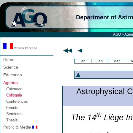
Department of Astr
AGO
>
Age
Version française
Home
Jan
Feb
Mar
A
Science
Education
Agenda
Calendar
Astrophysical Co
Colloquia
Conferences
Events
th
Seminars
The 14
Liège In
Thesis
Public & Media