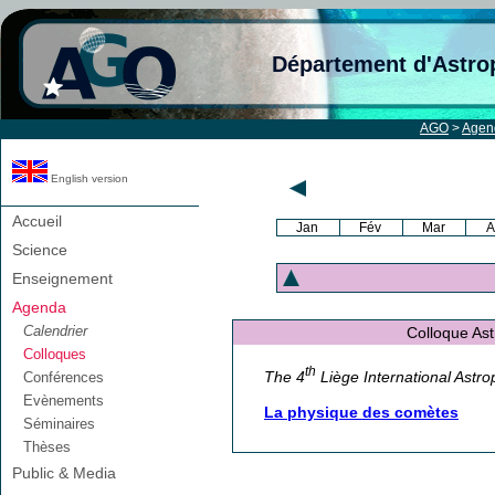
Département d'Astro
AGO
>
Agen
English version
Accueil
Jan
Fév
Mar
A
Science
Enseignement
Agenda
Calendrier
Colloque Ast
Colloques
th
The 4
Liège International Astro
Conférences
Evènements
La physique des comètes
Séminaires
Thèses
Public & Media