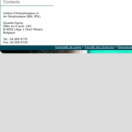
Contacts
Institut d'Astrophysique et
de Géophysique (Bât. B5c)
Quartier Agora
Allée du 6 août, 19C
B-4000 Liège 1 (Sart-Tilman)
Belgique
Tel.: 04.366.9779
Fax: 04.366.9729
Université de Liège
>
Faculté des Sciences
>
Départeme