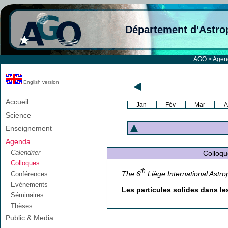
Département d'Astro
AGO
>
Agen
English version
Accueil
Jan
Fév
Mar
A
Science
Enseignement
Agenda
Calendrier
Colloque 
Colloques
th
The 6
Liège International Astro
Conférences
Evènements
Les particules solides dans le
Séminaires
Thèses
Public & Media