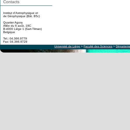
Contacts
Institut d'Astrophysique et
de Géophysique (Bât. B5c)
Quartier Agora
Allée du 6 août, 19C
B-4000 Liège 1 (Sart-Tilman)
Belgique
Tel.: 04.366.9779
Fax: 04.366.9729
Université de Liège
>
Faculté des Sciences
>
Départeme