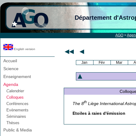
Département d'Astro
AGO
>
Agen
English version
Accueil
Jan
Fév
Mar
A
Science
Enseignement
Agenda
Calendrier
Colloque A
Colloques
th
The 8
Liège International Astro
Conférences
Evènements
Etoiles à raies d'émission
Séminaires
Thèses
Public & Media