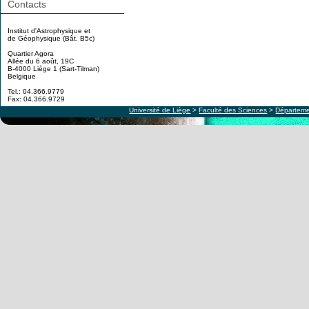
Contacts
Institut d'Astrophysique et
de Géophysique (Bât. B5c)
Quartier Agora
Allée du 6 août, 19C
B-4000 Liège 1 (Sart-Tilman)
Belgique
Tel.: 04.366.9779
Fax: 04.366.9729
Université de Liège
>
Faculté des Sciences
>
Départeme