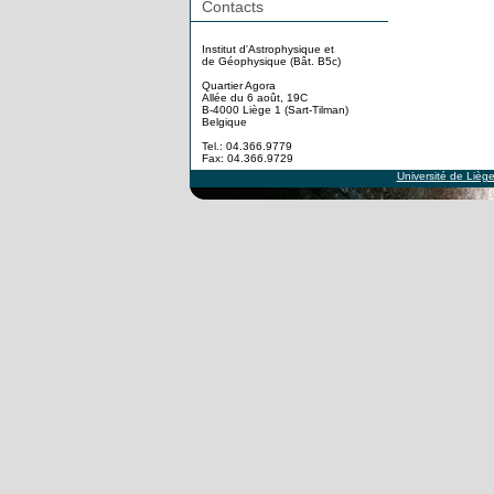
Contacts
Institut d'Astrophysique et
de Géophysique (Bât. B5c)
Quartier Agora
Allée du 6 août, 19C
B-4000 Liège 1 (Sart-Tilman)
Belgique
Tel.: 04.366.9779
Fax: 04.366.9729
Université de Lièg