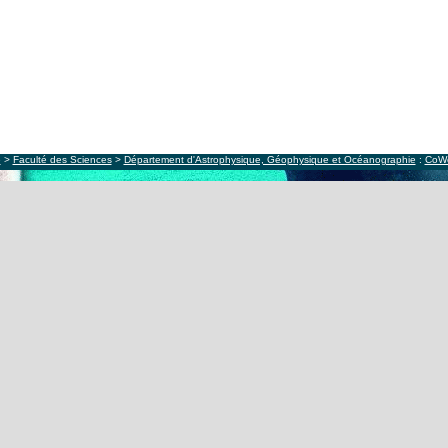
e
>
Faculté des Sciences
>
Département d'Astrophysique, Géophysique et Océanographie
:
CoW