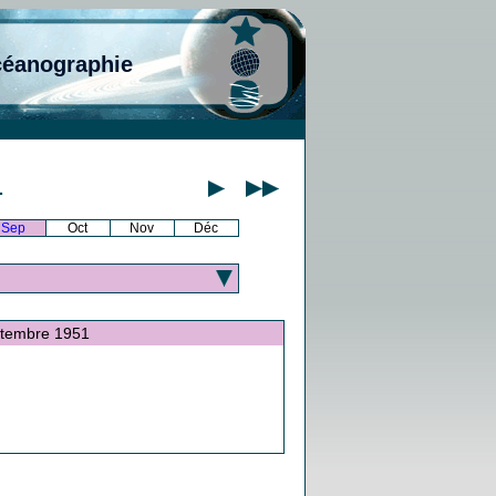
céanographie
1
Sep
Oct
Nov
Déc
septembre 1951