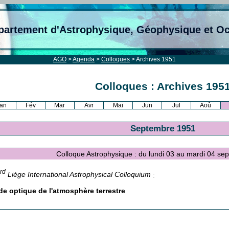
partement d'Astrophysique, Géophysique et O
AGO
>
Agenda
>
Colloques
> Archives 1951
Colloques : Archives 195
an
Fév
Mar
Avr
Mai
Jun
Jul
Aoû
Septembre 1951
Colloque Astrophysique : du lundi 03 au mardi 04 
rd
Liège International Astrophysical Colloquium
:
de optique de l'atmosphère terrestre