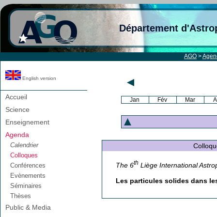
Département d'Astro
AGO
>
Agen
English version
Accueil
Jan
Fév
Mar
A
Science
Enseignement
Agenda
Calendrier
Colloque 
Colloques
th
The 6
Liège International Astro
Conférences
Evènements
Les particules solides dans le
Séminaires
Thèses
Public & Media