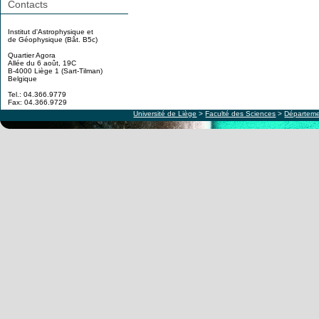
Contacts
Institut d'Astrophysique et
de Géophysique (Bât. B5c)
Quartier Agora
Allée du 6 août, 19C
B-4000 Liège 1 (Sart-Tilman)
Belgique
Tel.: 04.366.9779
Fax: 04.366.9729
Université de Liège
>
Faculté des Sciences
>
Départeme