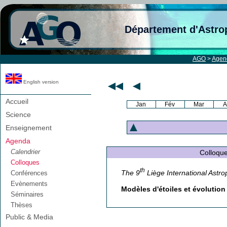
Département d'Astro
AGO
>
Agen
English version
Accueil
Jan
Fév
Mar
A
Science
Enseignement
Agenda
Calendrier
Colloque A
Colloques
th
The 9
Liège International Astro
Conférences
Evènements
Modèles d'étoiles et évolution 
Séminaires
Thèses
Public & Media