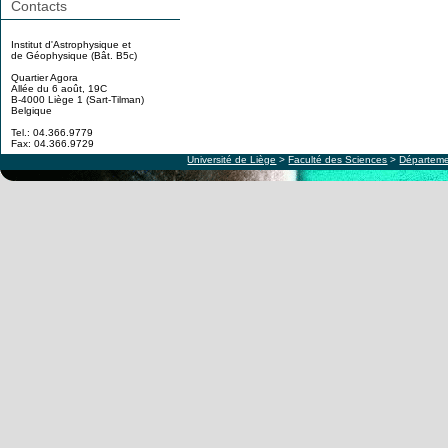
Contacts
Institut d'Astrophysique et
de Géophysique (Bât. B5c)
Quartier Agora
Allée du 6 août, 19C
B-4000 Liège 1 (Sart-Tilman)
Belgique
Tel.: 04.366.9779
Fax: 04.366.9729
Université de Liège
>
Faculté des Sciences
>
Départeme