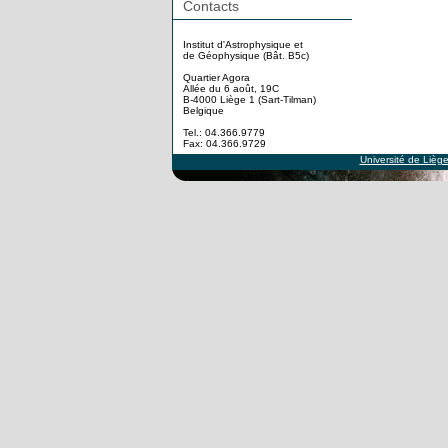
Contacts
Institut d'Astrophysique et
de Géophysique (Bât. B5c)
Quartier Agora
Allée du 6 août, 19C
B-4000 Liège 1 (Sart-Tilman)
Belgique
Tel.: 04.366.9779
Fax: 04.366.9729
Université de Lièg