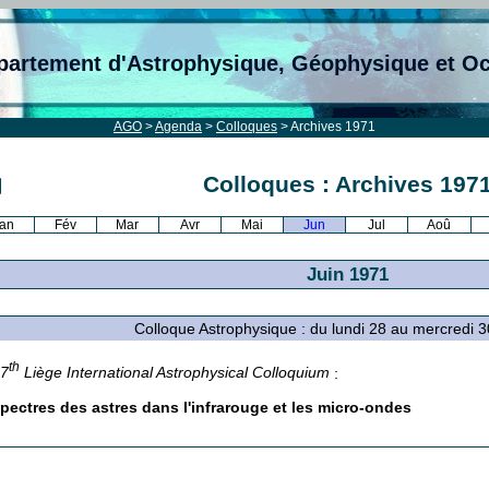
partement d'Astrophysique, Géophysique et O
AGO
>
Agenda
>
Colloques
> Archives 1971
Colloques : Archives 197
an
Fév
Mar
Avr
Mai
Jun
Jul
Aoû
Juin 1971
Colloque Astrophysique : du lundi 28 au mercredi 
th
17
Liège International Astrophysical Colloquium
:
pectres des astres dans l'infrarouge et les micro-ondes