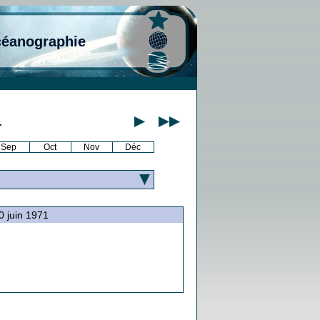
céanographie
1
Sep
Oct
Nov
Déc
30 juin 1971