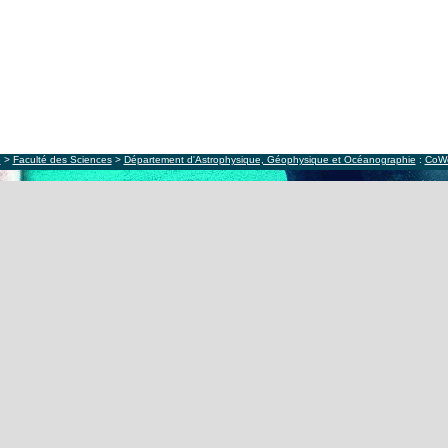
e
>
Faculté des Sciences
>
Département d'Astrophysique, Géophysique et Océanographie
:
CoW