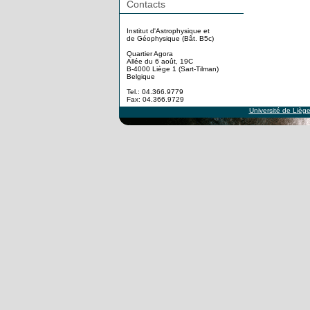
Contacts
Institut d'Astrophysique et
de Géophysique (Bât. B5c)
Quartier Agora
Allée du 6 août, 19C
B-4000 Liège 1 (Sart-Tilman)
Belgique
Tel.: 04.366.9779
Fax: 04.366.9729
Université de Lièg