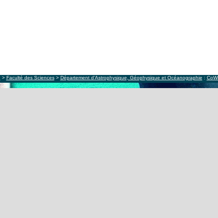
e
>
Faculté des Sciences
>
Département d'Astrophysique, Géophysique et Océanographie
:
CoW