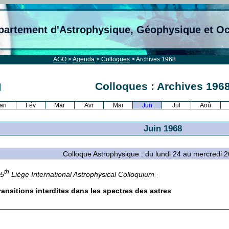
partement d'Astrophysique, Géophysique et O
AGO
>
Agenda
>
Colloques
> Archives 1968
Colloques : Archives 196
an
Fév
Mar
Avr
Mai
Jun
Jul
Aoû
Juin 1968
Colloque Astrophysique : du lundi 24 au mercredi 
th
15
Liège International Astrophysical Colloquium
:
ransitions interdites dans les spectres des astres