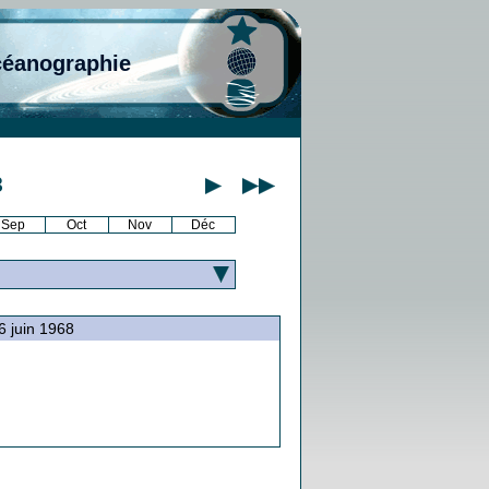
céanographie
8
Sep
Oct
Nov
Déc
26 juin 1968