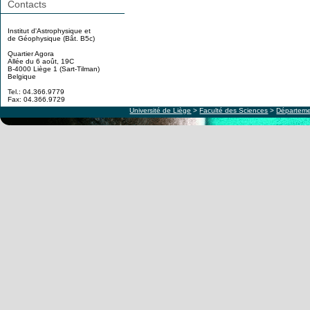
Contacts
Institut d'Astrophysique et
de Géophysique (Bât. B5c)
Quartier Agora
Allée du 6 août, 19C
B-4000 Liège 1 (Sart-Tilman)
Belgique
Tel.: 04.366.9779
Fax: 04.366.9729
Université de Liège
>
Faculté des Sciences
>
Départeme