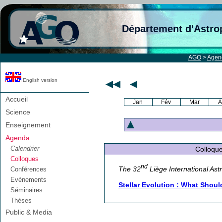
Département d'Astro
AGO
>
Agen
English version
Accueil
Jan
Fév
Mar
A
Science
Enseignement
Agenda
Calendrier
Colloque A
Colloques
nd
The 32
Liège International Ast
Conférences
Evènements
Stellar Evolution : What Shou
Séminaires
Thèses
Public & Media