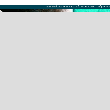
Université de Liège
>
Faculté des Sciences
>
Départeme