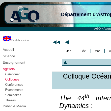
Département d'Astro
AGO
>
Agen
English version
Accueil
Jan
Fév
Mar
A
Science
Enseignement
Agenda
Calendrier
Colloque Océanog
Colloques
Conférences
Evènements
th
Séminaires
The 44
Inter
Thèses
Dynamics
:
Public & Media