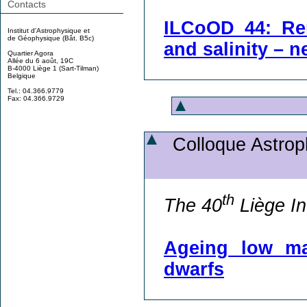
Contacts
ILCoOD 44: Rem
Institut d'Astrophysique et
de Géophysique (Bât. B5c)
and salinity – 
Quartier Agora
Allée du 6 août, 19C
B-4000 Liège 1 (Sart-Tilman)
Belgique
Tel.: 04.366.9779
Fax: 04.366.9729
Colloque Astroph
th
The 40
Liège In
Ageing low ma
dwarfs