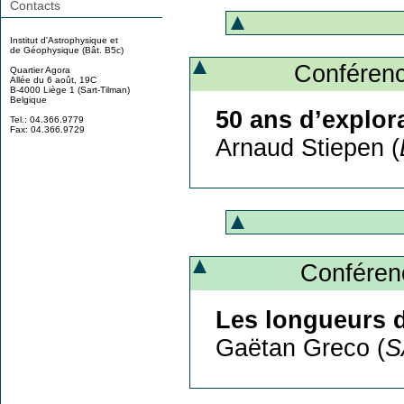
Contacts
Institut d'Astrophysique et
de Géophysique (Bât. B5c)
Conférenc
Quartier Agora
Allée du 6 août, 19C
B-4000 Liège 1 (Sart-Tilman)
Belgique
50 ans d’explor
Tel.: 04.366.9779
Fax: 04.366.9729
Arnaud Stiepen (
Conféren
Les longueurs d
Gaëtan Greco (
S