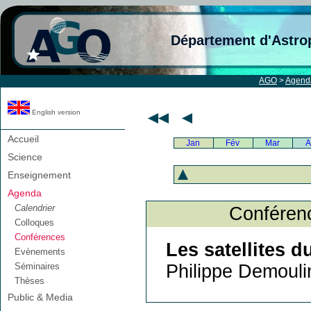
Département d'Astro
AGO
>
Agend
English version
Accueil
Jan
Fév
Mar
A
Science
Enseignement
Agenda
Calendrier
Conférence
Colloques
Conférences
Les satellites du
Evènements
Philippe Demouli
Séminaires
Thèses
Public & Media