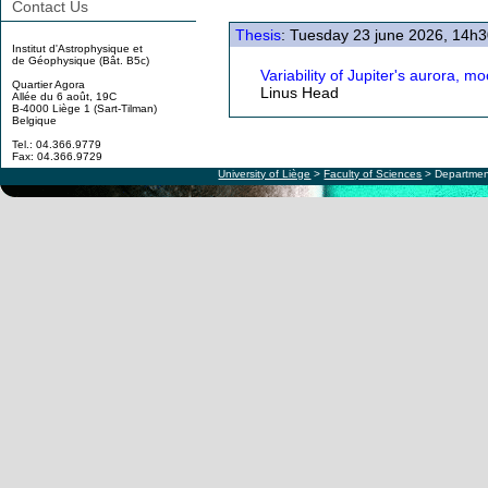
Contact Us
Thesis
: Tuesday 23 june 2026, 14h
Institut d'Astrophysique et
de Géophysique (Bât. B5c)
Variability of Jupiter's aurora,
Quartier Agora
Linus Head
Allée du 6 août, 19C
B-4000 Liège 1 (Sart-Tilman)
Belgique
Tel.: 04.366.9779
Fax: 04.366.9729
University of Liège
>
Faculty of Sciences
> Departmen