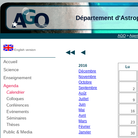
Département d'Astro
AGO
>
Age
English version
Accueil
2016
Lu
Science
Décembre
Novembre
Enseignement
Octobre
Agenda
Septembre
2
Calendrier
Août
Colloques
Juillet
9
Juin
Conférences
Mai
16
Evènements
Avril
Séminaires
Mars
23
Thèses
Février
Public & Media
Janvier
30