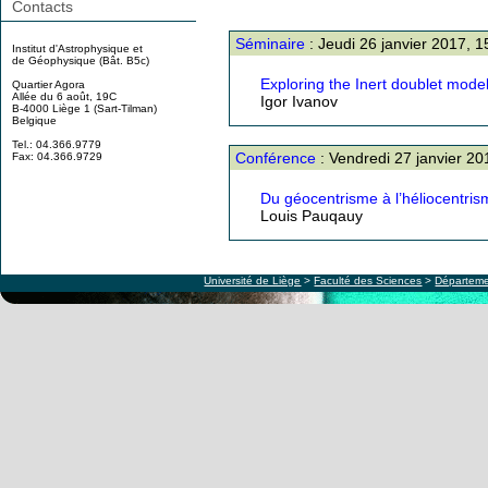
Contacts
Séminaire
: Jeudi 26 janvier 2017, 
Institut d'Astrophysique et
de Géophysique (Bât. B5c)
Exploring the Inert doublet mode
Quartier Agora
Allée du 6 août, 19C
Igor Ivanov
B-4000 Liège 1 (Sart-Tilman)
Belgique
Tel.: 04.366.9779
Conférence
: Vendredi 27 janvier 2
Fax: 04.366.9729
Du géocentrisme à l’héliocentris
Louis Pauqauy
Université de Liège
>
Faculté des Sciences
>
Départeme