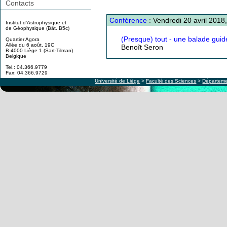
Contacts
Conférence
: Vendredi 20 avril 2018
Institut d'Astrophysique et
de Géophysique (Bât. B5c)
(Presque) tout - une balade guid
Quartier Agora
Allée du 6 août, 19C
Benoît Seron
B-4000 Liège 1 (Sart-Tilman)
Belgique
Tel.: 04.366.9779
Fax: 04.366.9729
Université de Liège
>
Faculté des Sciences
>
Départeme