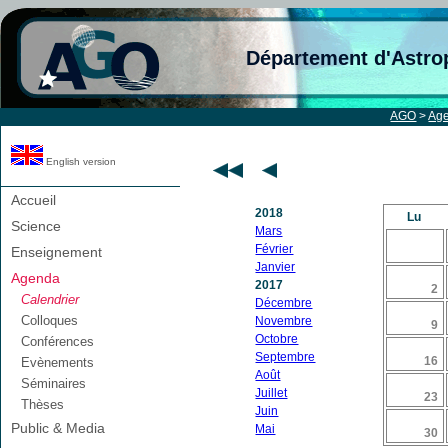
Département d'Astro
AGO
>
Ag
English version
Accueil
2018
Lu
Science
Mars
Février
Enseignement
Janvier
Agenda
2017
2
Calendrier
Décembre
Colloques
Novembre
9
Octobre
Conférences
Septembre
16
Evènements
Août
Séminaires
Juillet
23
Thèses
Juin
Public & Media
Mai
30