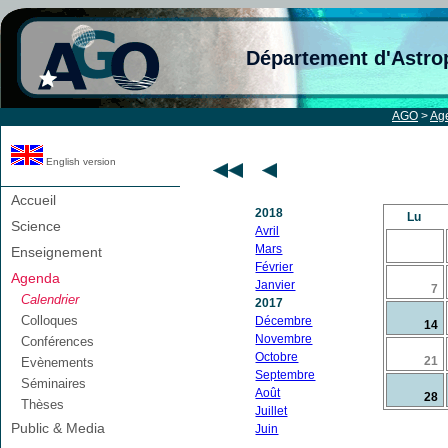
Département d'Astro
AGO
>
Ag
English version
Accueil
2018
Lu
Science
Avril
Mars
Enseignement
Février
Agenda
Janvier
7
Calendrier
2017
Colloques
Décembre
14
Novembre
Conférences
Octobre
21
Evènements
Septembre
Séminaires
Août
28
Thèses
Juillet
Public & Media
Juin