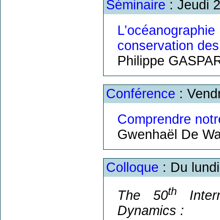
Séminaire
: Jeudi 
L’océanograph
conservation des
Philippe GASPA
Conférence
: Vend
Comprendre notre
Gwenhaël De Wa
Colloque
: Du lundi
th
The 50
Inter
Dynamics :