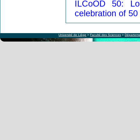
ILCoOD 50: Lon
celebration of 50
Université de Liège
>
Faculté des Sciences
>
Départeme