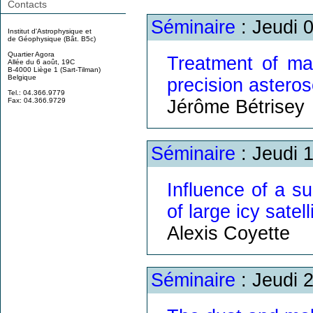
Contacts
Séminaire
: Jeudi 
Institut d'Astrophysique et
de Géophysique (Bât. B5c)
Quartier Agora
Treatment of mag
Allée du 6 août, 19C
B-4000 Liège 1 (Sart-Tilman)
Belgique
precision astero
Tel.: 04.366.9779
Jérôme Bétrisey
Fax: 04.366.9729
Séminaire
: Jeudi 
Influence of a su
of large icy satell
Alexis Coyette
Séminaire
: Jeudi 