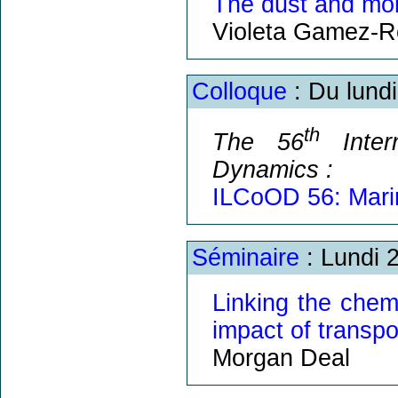
The dust and mol
Violeta Gamez-
Colloque
: Du lund
th
The 56
Inter
Dynamics :
ILCoOD 56: Mari
Séminaire
: Lundi 
Linking the chem
impact of transp
Morgan Deal