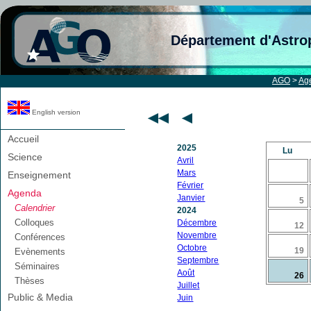
Département d'Astro
AGO
>
Ag
English version
Accueil
2025
Lu
Science
Avril
Mars
Enseignement
Février
Agenda
Janvier
5
Calendrier
2024
Colloques
Décembre
12
Novembre
Conférences
Octobre
19
Evènements
Septembre
Séminaires
Août
26
Thèses
Juillet
Public & Media
Juin