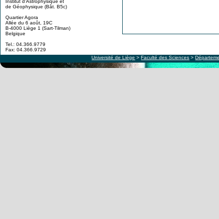
Institut d'Astrophysique et
de Géophysique (Bât. B5c)
Quartier Agora
Allée du 6 août, 19C
B-4000 Liège 1 (Sart-Tilman)
Belgique
Tel.: 04.366.9779
Fax: 04.366.9729
Université de Liège
>
Faculté des Sciences
>
Départeme