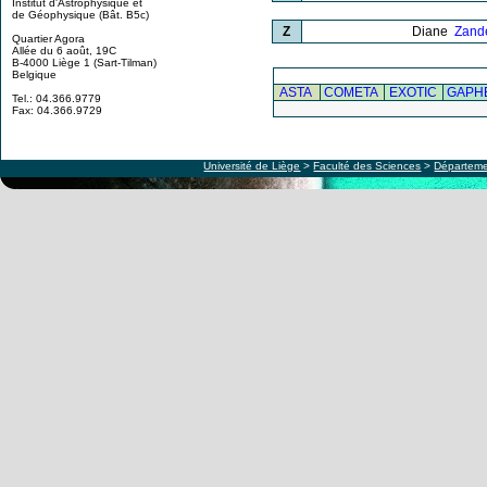
Institut d'Astrophysique et
de Géophysique (Bât. B5c)
Z
Diane
Zand
Quartier Agora
Allée du 6 août, 19C
B-4000 Liège 1 (Sart-Tilman)
Belgique
ASTA
COMETA
EXOTIC
GAPH
Tel.: 04.366.9779
Fax: 04.366.9729
Université de Liège
>
Faculté des Sciences
>
Départeme