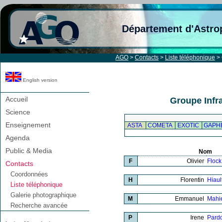
Département d'Astro
AGO
>
Contacts
>
Liste téléphonique
> 
English version
Accueil
Groupe Infr
Science
Enseignement
ASTA
COMETA
EXOTIC
GAPH
Agenda
Public & Media
Nom
F
Olivier
Flock
Contacts
Coordonnées
H
Florentin
Hiaul
Liste téléphonique
Galerie photographique
M
Emmanuel
Mahi
Recherche avancée
P
Irene
Pard