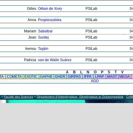
Gilles
Orban de Xivry
PSILab
0
Anna
Pospieszalska
PSILab
0
Mariam
Sabalbal
PSILab
0
Jean
Surdej
PSILab
0
Iremsu
Taşkin
PSILab
0
Patricia
van de Walle Suárez
PSILab
0
A
B
L
N
O
P
S
T
V
TA
COMETA
EXOTIC
GAPHE
GHER
GIRPAS
IFPA
LPAP
MAST
MEGA
AGO
e
>
Faculté des Sciences
>
Département d'Astrophysique, Géophysique et Océanographie
:
CoW