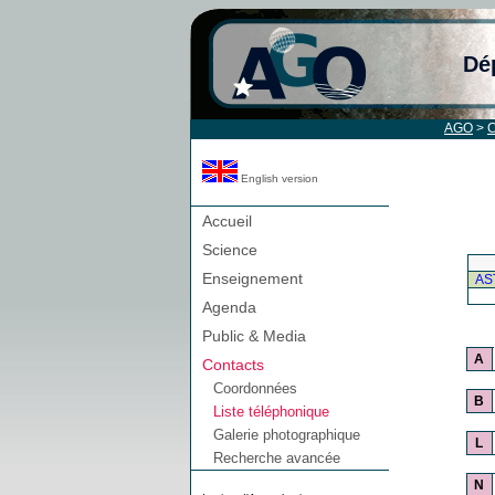
Dé
AGO
>
C
English version
Accueil
Science
Enseignement
AS
Agenda
Public & Media
A
Contacts
Coordonnées
B
Liste téléphonique
Galerie photographique
L
Recherche avancée
N