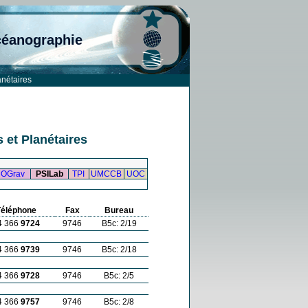
céanographie
anétaires
 et Planétaires
OGrav
PSILab
TPI
UMCCB
UOC
Téléphone
Fax
Bureau
4 366
9724
9746
B5c: 2/19
4 366
9739
9746
B5c: 2/18
4 366
9728
9746
B5c: 2/5
4 366
9757
9746
B5c: 2/8