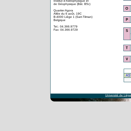
Institut d'Astrophysique et
de Géophysique (Bât. B5c)
O
Quartier Agora
Allée du 6 août, 19C
B-4000 Liège 1 (Sart-Tilman)
P
Belgique
Tel.: 04.366.9779
Fax: 04.366.9729
S
T
V
AS
Université de Lièg