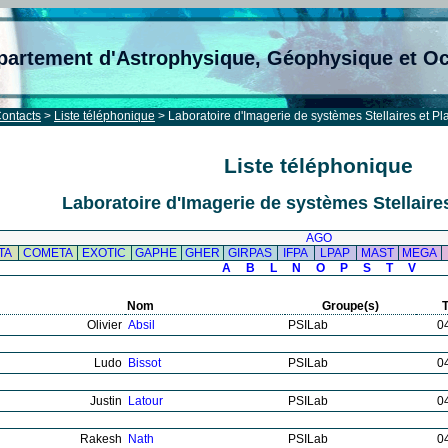
partement d'Astrophysique, Géophysique et O
ontacts
>
Liste téléphonique
> Laboratoire d'Imagerie de systèmes Stellaires et Pl
Liste téléphonique
Laboratoire d'Imagerie de systèmes Stellaires
AGO
TA
COMETA
EXOTIC
GAPHE
GHER
GIRPAS
IFPA
LPAP
MAST
MEGA
A
B
L
N
O
P
S
T
V
Nom
Groupe(s)
Olivier
Absil
PSILab
0
Ludo
Bissot
PSILab
0
Justin
Latour
PSILab
0
Rakesh
Nath
PSILab
0