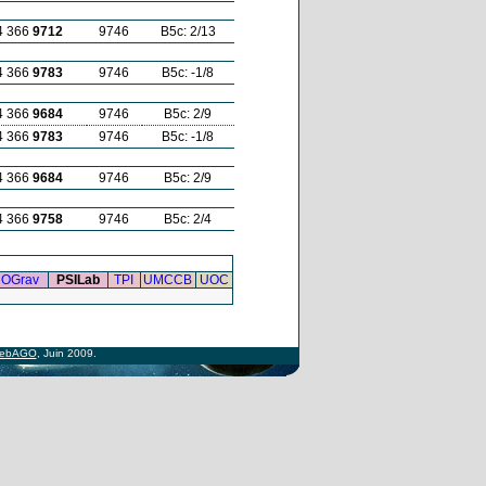
4 366
9712
9746
B5c: 2/13
4 366
9783
9746
B5c: -1/8
4 366
9684
9746
B5c: 2/9
4 366
9783
9746
B5c: -1/8
4 366
9684
9746
B5c: 2/9
4 366
9758
9746
B5c: 2/4
OGrav
PSILab
TPI
UMCCB
UOC
ebAGO
, Juin 2009.