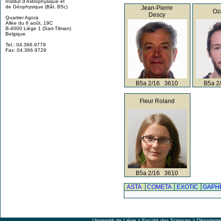
Institut d'Astrophysique et
de Géophysique (Bât. B5c)
Jean-Pierre
Oz
Descy
Quartier Agora
Allée du 6 août, 19C
B-4000 Liège 1 (Sart-Tilman)
Belgique
Tel.: 04.366.9779
Fax: 04.366.9729
B5a 2/16 3610
B5a 2
Fleur Roland
B5a 2/16 3610
ASTA
COMETA
EXOTIC
GAPH
Université de Liège
>
Faculté des Sciences
>
Départeme