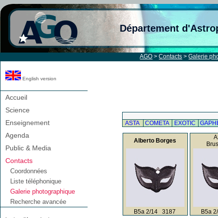
Département d'Astro
AGO
>
Contacts
>
Galerie ph
English version
Accueil
Science
Enseignement
ASTA
COMETA
EXOTIC
GAPH
Agenda
A
Alberto Borges
Bru
Public & Media
Contacts
Coordonnées
Liste téléphonique
Galerie photographique
Recherche avancée
B5a 2/14 3187
B5a 2