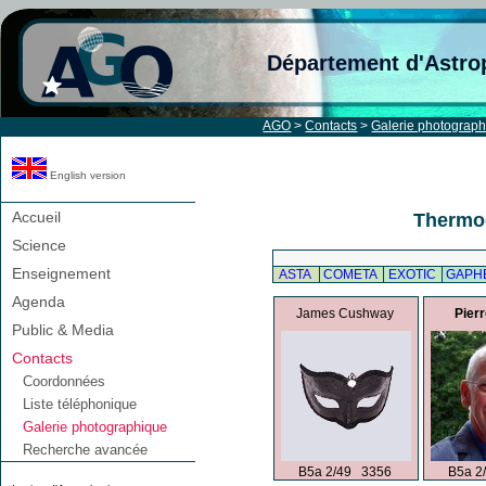
Département d'Astro
AGO
>
Contacts
>
Galerie photograp
English version
Accueil
Thermo
Science
Enseignement
ASTA
COMETA
EXOTIC
GAPH
Agenda
James Cushway
Pier
Public & Media
Contacts
Coordonnées
Liste téléphonique
Galerie photographique
Recherche avancée
B5a 2/49 3356
B5a 2