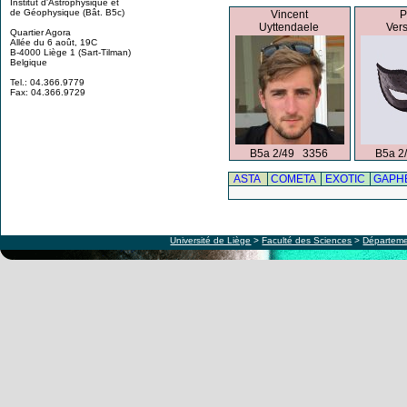
Institut d'Astrophysique et
de Géophysique (Bât. B5c)
Vincent
P
Uyttendaele
Ver
Quartier Agora
Allée du 6 août, 19C
B-4000 Liège 1 (Sart-Tilman)
Belgique
Tel.: 04.366.9779
Fax: 04.366.9729
B5a 2/49 3356
B5a 2
ASTA
COMETA
EXOTIC
GAPH
Université de Liège
>
Faculté des Sciences
>
Départeme