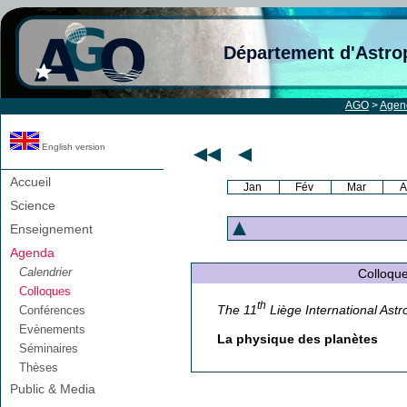
Département d'Astro
AGO
>
Agen
English version
Accueil
Jan
Fév
Mar
A
Science
Enseignement
Agenda
Calendrier
Colloque A
Colloques
th
The 11
Liège International Astr
Conférences
Evènements
La physique des planètes
Séminaires
Thèses
Public & Media