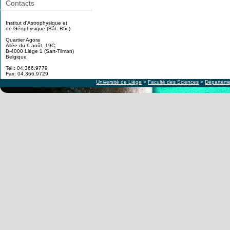
Contacts
Institut d'Astrophysique et
de Géophysique (Bât. B5c)
Quartier Agora
Allée du 6 août, 19C
B-4000 Liège 1 (Sart-Tilman)
Belgique
Tel.: 04.366.9779
Fax: 04.366.9729
Université de Liège
>
Faculté des Sciences
>
Départeme