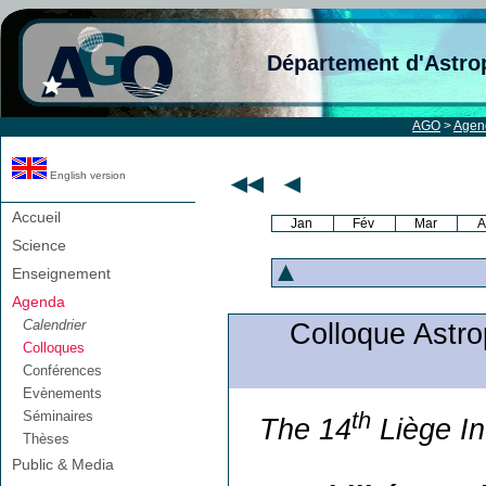
Département d'Astro
AGO
>
Agen
English version
Accueil
Jan
Fév
Mar
A
Science
Enseignement
Agenda
Calendrier
Colloque Astroph
Colloques
Conférences
Evènements
th
Séminaires
The 14
Liège In
Thèses
Public & Media