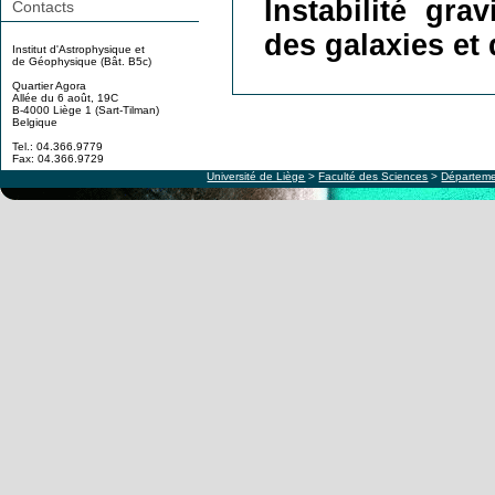
Instabilité gra
Contacts
des galaxies et 
Institut d'Astrophysique et
de Géophysique (Bât. B5c)
Quartier Agora
Allée du 6 août, 19C
B-4000 Liège 1 (Sart-Tilman)
Belgique
Tel.: 04.366.9779
Fax: 04.366.9729
Université de Liège
>
Faculté des Sciences
>
Départeme