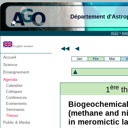
Département d'Astro
AGO
>
Age
English version
Accueil
Jan
Fév
Mar
A
Science
Enseignement
Agenda
Calendrier
ère
1
th
Colloques
Conférences
Biogeochemica
Evènements
Séminaires
(methane and ni
Thèses
in meromictic l
Public & Media