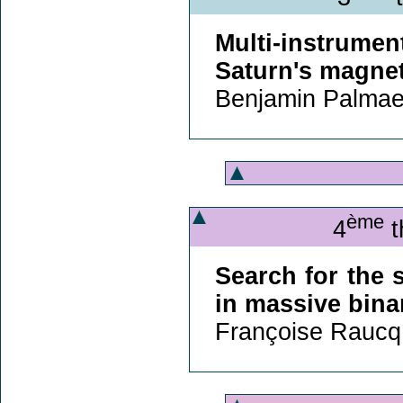
Multi-instrume
Saturn's magne
Benjamin Palmaer
ème
4
t
Search for the
in massive bina
Françoise Raucq