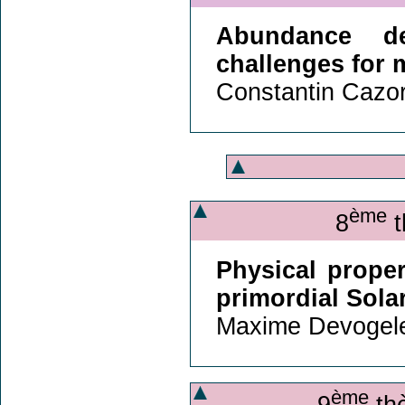
Abundance de
challenges for 
Constantin Cazor
ème
8
t
Physical proper
primordial Sola
Maxime Devogele
ème
9
thè