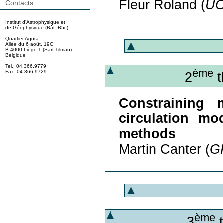
Fleur Roland (
U
Contacts
Institut d'Astrophysique et
de Géophysique (Bât. B5c)
Quartier Agora
Allée du 6 août, 19C
B-4000 Liège 1 (Sart-Tilman)
Belgique
Tel.: 04.366.9779
ème
Fax: 04.366.9729
2
t
Constraining 
circulation mo
methods
Martin Canter (
G
ème
3
t