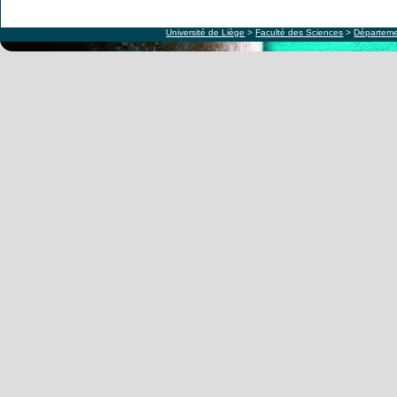
Université de Liège
>
Faculté des Sciences
>
Départeme