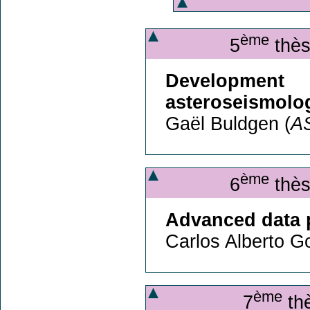
ème
5
thès
Development
asteroseismolo
Gaël Buldgen (
A
ème
6
thès
Advanced data p
Carlos Alberto 
ème
7
thè