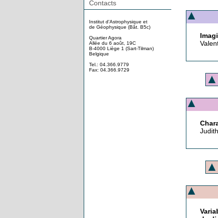
Contacts
Institut d'Astrophysique et
de Géophysique (Bât. B5c)
Imagi
Quartier Agora
Valent
Allée du 6 août, 19C
B-4000 Liège 1 (Sart-Tilman)
Belgique
Tel.: 04.366.9779
Fax: 04.366.9729
Chara
Judit
Varia