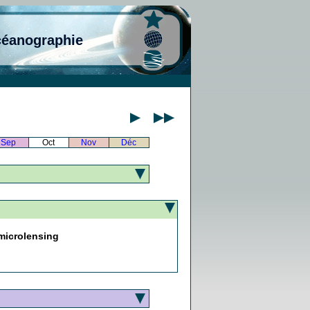
céanographie
Sep
Oct
Nov
Déc
 microlensing