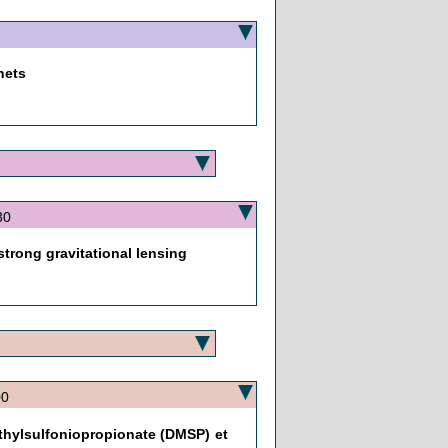
nets
30
strong gravitational lensing
00
éthylsulfoniopropionate (DMSP) et