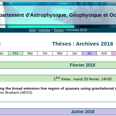
partement d'Astrophysique, Géophysique et O
AGO
>
Agenda
>
Thèses
> Archives 2018
Thèses : Archives 2018
an
Fév
Mar
Avr
Mai
Jun
Jul
Aoû
Février 2018
ère
1
thèse : mardi 20 février, 14h30
ng the broad emission line region of quasars using gravitational
ine Braibant (
AEOS
)
Juillet 2018