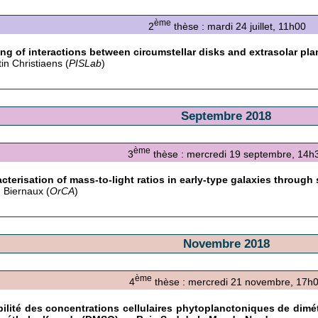
ème
2
thèse : mardi 24 juillet, 11h00
ng of interactions between circumstellar disks and extrasolar pla
in Christiaens (
PISLab
)
Septembre 2018
ème
3
thèse : mercredi 19 septembre, 14h
cterisation of mass-to-light ratios in early-type galaxies through 
h Biernaux (
OrCA
)
Novembre 2018
ème
4
thèse : mercredi 21 novembre, 17h
bilité des concentrations cellulaires phytoplanctoniques de dim