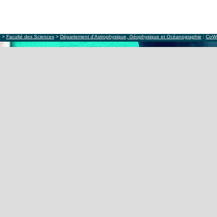
e
>
Faculté des Sciences
>
Département d'Astrophysique, Géophysique et Océanographie
:
CoW