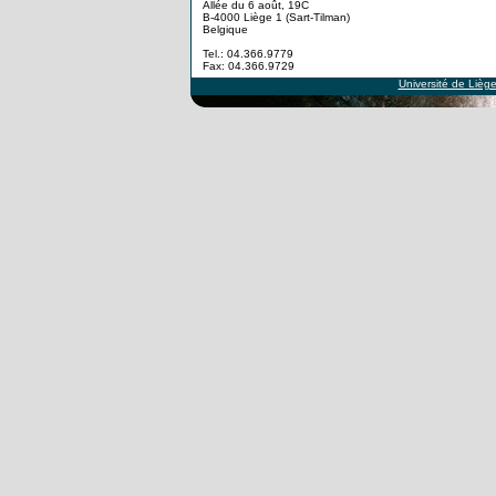
Allée du 6 août, 19C
B-4000 Liège 1 (Sart-Tilman)
Belgique
Tel.: 04.366.9779
Fax: 04.366.9729
Université de Lièg