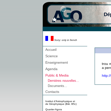
Dé
Sorry: only in french
Accueil
Science
Enseignement
trou 
a perm
Agenda
Public & Media
http:
Dernières nouvelles...
Documents...
Contacts
Institut d'Astrophysique et
de Géophysique (Bât. B5c)
Quartier Agora