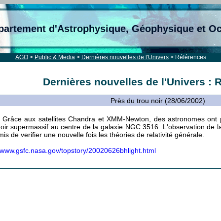
partement d'Astrophysique, Géophysique et O
AGO
>
Public & Media
>
Dernières nouvelles de l'Univers
> Références
Dernières nouvelles de l'Univers : 
Près du trou noir (28/06/2002)
Grâce aux satellites Chandra et XMM-Newton, des astronomes ont p
noir supermassif au centre de la galaxie NGC 3516. L'observation de l
is de verifier une nouvelle fois les théories de relativité générale.
//www.gsfc.nasa.gov/topstory/20020626bhlight.html