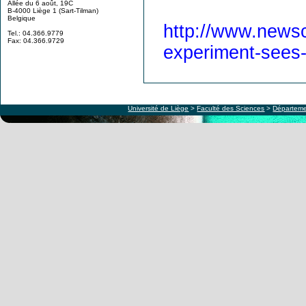
Allée du 6 août, 19C
B-4000 Liège 1 (Sart-Tilman)
Belgique
http://www.newsci
Tel.: 04.366.9779
Fax: 04.366.9729
experiment-sees-h
Université de Liège
>
Faculté des Sciences
>
Départeme