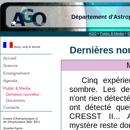
Département d'Astro
AGO
>
Public & Media
>
D
Dernières nou
Sorry: only in french
Accueil
Science
Enseignement
Cinq expérie
Agenda
sombre. Les d
Public & Media
Dernières nouvelles...
n'ont rien déte
Documents...
ont détecté qu
Contacts
CRESST II... A
Institut d'Astrophysique et
de Géophysique (Bât. B5c)
mystère reste don
Quartier Agora