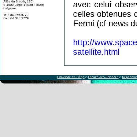
Allée du 6 août, 19C
avec celui obse
B-4000 Liège 1 (Sart-Tilman)
Belgique
celles obtenues 
Tel.: 04.366.9779
Fax: 04.366.9729
Fermi (cf news d
http://www.space
satellite.html
Université de Liège
>
Faculté des Sciences
>
Départeme