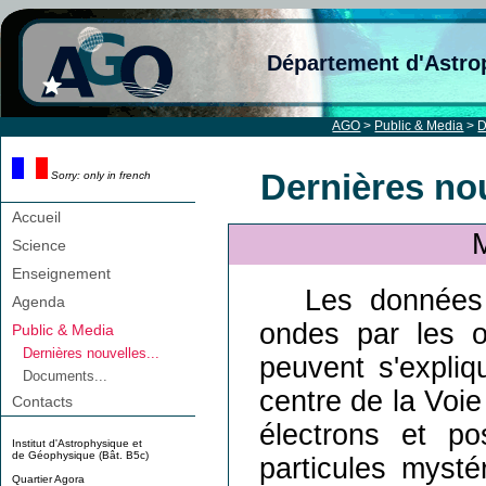
Département d'Astro
AGO
>
Public & Media
>
D
Dernières nou
Sorry: only in french
Accueil
M
Science
Enseignement
Les données
Agenda
ondes par les 
Public & Media
Dernières nouvelles...
peuvent s'expliq
Documents...
centre de la Voi
Contacts
électrons et po
Institut d'Astrophysique et
de Géophysique (Bât. B5c)
particules mysté
Quartier Agora